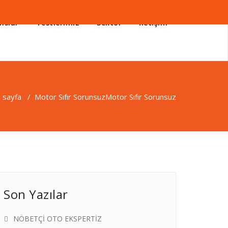
nslar
Testlerimiz
Sektör
İletişim
 sayfa
/
Motor Sıfır Sorunsuz
Motor Sıfır Sorunsuz
Son Yazılar
NÖBETÇİ OTO EKSPERTİZ