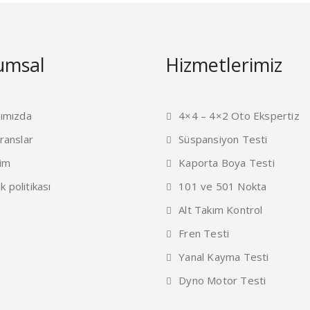
umsal
Hizmetlerimiz
ımızda
4×4 – 4×2 Oto Ekspertiz
ranslar
Süspansiyon Testi
şim
Kaporta Boya Testi
ik politikası
101 ve 501 Nokta
Alt Takım Kontrol
Fren Testi
Yanal Kayma Testi
Dyno Motor Testi