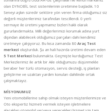
olan DYNOBİL test sistemlerinin üretimine başladık. 10
Seneyi aşkın süredir sektöre yön veren firma olduğumuz siz
değerli müşterilerimiz tarafından tescillendi. 0 yerli
sermaye ile üretimi yapmamız bizleri haklı olarak
gururlandırmakta. Milli değerlerimizi korumak adına yurt
dışından alabilecek olduğumuz parçaları dahi kendimiz
üretmeye çalışıyoruz. Bu kısa zamanda 80
Araç Test
merkezi
oluşturduk. Şu an hali hazırda üretimi devam eden
5 Test Merkezi
bulunmakta. Geçmişte kurduğumuz Test
Merkezlerimiz ile artık bir Aile olduğumuzu düşünmekle
beraber her türlü otomasyon, servis desteği, iş planları
geliştirme ve uzaktan yardım konuları dahilinde ortak
çalışmaktayız.
MİSYONUMUZ
Yeni otomobillerine sahip olmak isteyen müşterilerimize ve
Oto ekspertiz hizmeti vermek isteyen işletmelere
alacakları otomobil ve/veya verecekleri hizmet için tam,