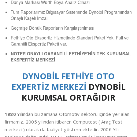
Dünya Markası Würth Boya Analiz Cihazı
Tüm Raporlarımız Bilgisayar Sisteminde Dynobil Programından
Onaylı Kaşeli İmzalı
Geçmişe Dönük Raporların Karşılaştırılması
Fethiye Oto Ekspertiz Hizmetinde Standart Paket Yok. Full ve
Garantili Ekspertiz Paketi var.
NOTER ONAYLI GARANTİLİ FETHİYE’NİN TEK KURUMSAL
EKSPERTİZ MERKEZİ
DYNOBİL FETHİYE OTO
EXPERTİZ MERKEZİ
DYNOBİL
KURUMSAL ORTAĞIDIR
1980
Yılından bu zamana Otomotiv sektörü içinde yer alan
firmamız, 2005 yılından itibaren Computest ( Araç Test
merkezi ) olarak da faaliyet göstermektedir. 2006 Yılı
sonlarına doğru ciddi AR-GE çalışmaları ile kendi markamız